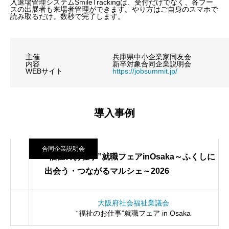
入退場管理システムSmileTrackingは、受付だけでなく、各ブー
スの出展者も来場者管理ができます。やり方はご自身のスマホで
読み取るだけ。数秒で完了します。
主催
兵庫県中小企業家同友会
内容
新卒対象合同企業説明会
WEBサイト
https://jobsummit.jp/
導入事例
合同企業説明会
“福祉のお仕事”就職フェアinOsaka～ふくしに
出会う・つながるマルシェ～2026
大阪府社会福祉業議会
“福祉のお仕事”就職フェア in Osaka